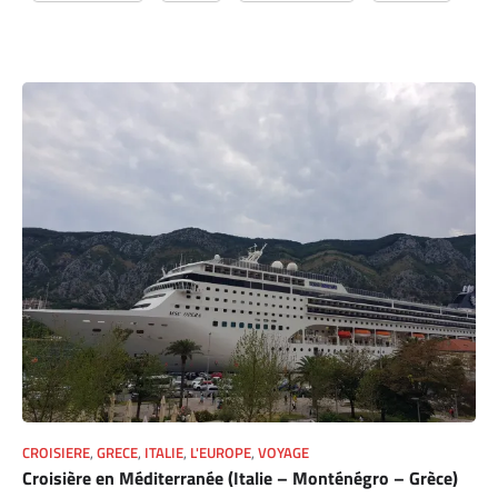
CROISIERE
,
GRECE
,
ITALIE
,
L'EUROPE
,
VOYAGE
Croisière en Méditerranée (Italie – Monténégro – Grèce)