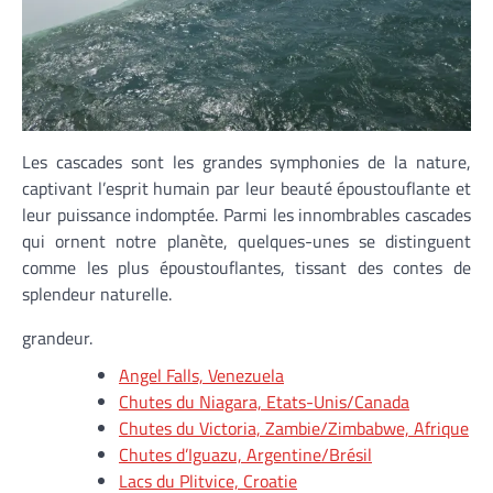
Les cascades sont les grandes symphonies de la nature,
captivant l’esprit humain par leur beauté époustouflante et
leur puissance indomptée. Parmi les innombrables cascades
qui ornent notre planète, quelques-unes se distinguent
comme les plus époustouflantes, tissant des contes de
splendeur naturelle.
grandeur.
Angel Falls, Venezuela
Chutes du Niagara, Etats-Unis/Canada
Chutes du Victoria, Zambie/Zimbabwe, Afrique
Chutes d’Iguazu, Argentine/Brésil
Lacs du Plitvice, Croatie