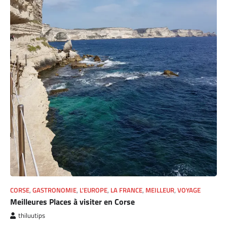
CORSE
,
GASTRONOMIE
,
L'EUROPE
,
LA FRANCE
,
MEILLEUR
,
VOYAGE
Meilleures Places à visiter en Corse
thiluutips