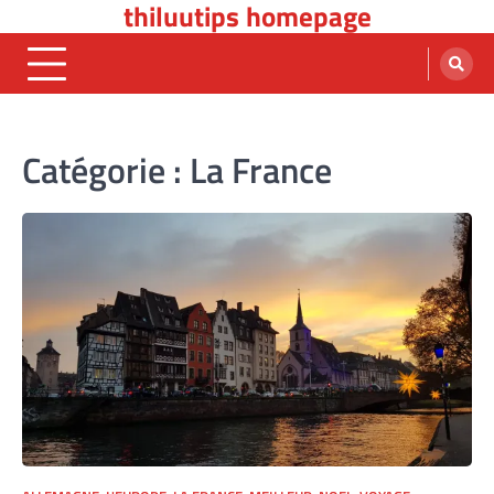
thiluutips homepage
Skip
to
content
Catégorie :
La France