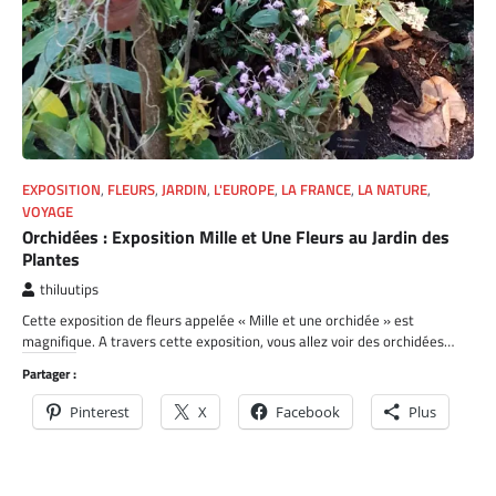
EXPOSITION
,
FLEURS
,
JARDIN
,
L'EUROPE
,
LA FRANCE
,
LA NATURE
,
VOYAGE
Orchidées : Exposition Mille et Une Fleurs au Jardin des
Plantes
thiluutips
Cette exposition de fleurs appelée « Mille et une orchidée » est
magnifique. A travers cette exposition, vous allez voir des orchidées…
Partager :
Pinterest
X
Facebook
Plus