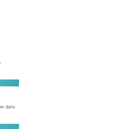
s
ber dans