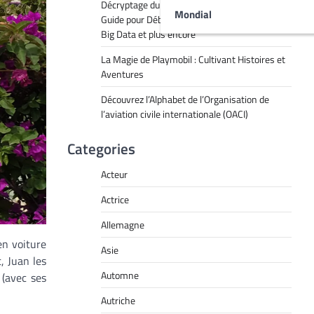
Décryptage du Jargon Technologique : Un
Mondial
Guide pour Débutants sur le RPA, l’IA, l’API, le
Big Data et plus encore
La Magie de Playmobil : Cultivant Histoires et
Aventures
Découvrez l’Alphabet de l’Organisation de
l’aviation civile internationale (OACI)
Categories
Acteur
Actrice
Allemagne
en voiture
Asie
, Juan les
Automne
 (avec ses
Autriche