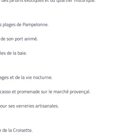
 des jardins exotiques et du quartier historique.
es plages de Pampelonne.
t de son port animé.
es de la baie.
lages et de la vie nocturne.
Picasso et promenade sur le marché provençal.
our ses verreries artisanales.
 de la Croisette.