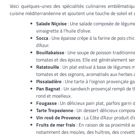
Voici quelques-unes des spécialités culinaires emblématique
cuisine méditerranéenne et ajoutent une touche de soleil et 
Salade Niçoise
: Une salade composée de légumes 
vinaigrette à l’huile d’olive.
Socca
: Une épaisse crêpe à la farine de pois chic
d’Azur.
Bouillabaisse
: Une soupe de poisson traditionne
tomates et des épices. Elle est généralement servi
Ratatouille
: Un plat estival à base de légumes 
tomates et des oignons, aromatisés aux herbes 
Pissaladière
: Une tarte à l’oignon provençale gar
Pan Bagnat
: Un sandwich provençal rempli de th
rond et moelleux.
Fougasse
: Un délicieux pain plat, parfois garni 
Tarte Tropezienne
: Un dessert délicieux composé
Vin rosé de Provence
: La Côte d’Azur produit d
Fruits de mer frais
: En raison de sa proximité av
notamment des moules, des huîtres, des crevette