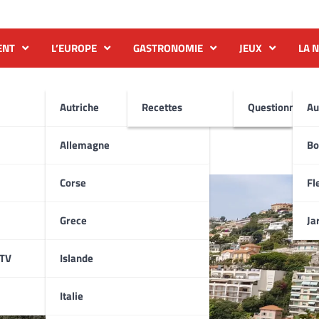
ENT
L’EUROPE
GASTRONOMIE
JEUX
LA 
Autriche
Recettes
Questionnaire
Au
et Plages
Allemagne
Bo
Corse
Fl
Grece
Ja
ATV
Islande
Italie