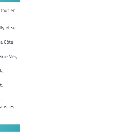
 tout en
ly et se
la Côte
-sur-Mer,
la
t.
.
ans les