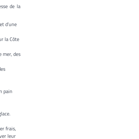
esse de la
 et d’une
ur la Côte
e mer, des
des
un pain
lace.
r frais,
ver leur