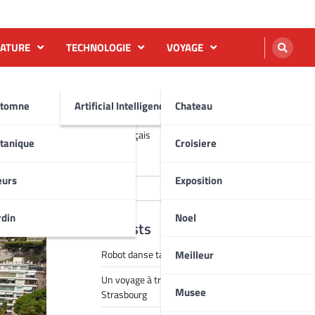
NATURE
TECHNOLOGIE
VOYAGE
tomne
Artificial Intelligence AI
Chateau
English
Français
tanique
Croisiere
Rechercher
eurs
Exposition
Rechercher
rdin
Noel
Recent Posts
Meilleur
Robot danse tai chi vidéo
Un voyage à travers la magie de Noël à
Musee
Strasbourg