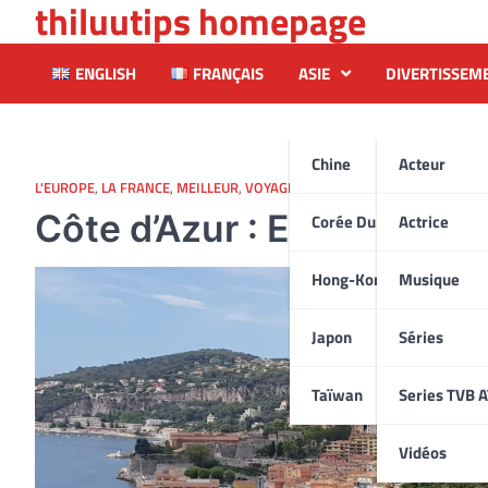
thiluutips homepage
Skip
to
content
ENGLISH
FRANÇAIS
ASIE
DIVERTISSEM
Chine
Acteur
L'EUROPE
,
LA FRANCE
,
MEILLEUR
,
VOYAGE
Côte d’Azur : Entre Luxe 
Corée Du Sud
Actrice
Hong-Kong
Musique
Japon
Séries
Taïwan
Series TVB 
Vidéos