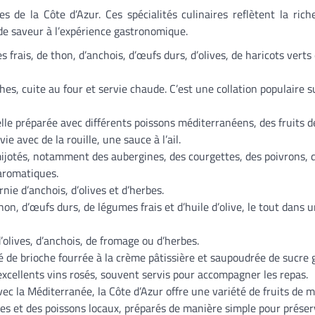
s de la Côte d’Azur. Ces spécialités culinaires reflètent la rich
de saveur à l’expérience gastronomique.
frais, de thon, d’anchois, d’œufs durs, d’olives, de haricots verts
hes, cuite au four et servie chaude. C’est une collation populaire s
lle préparée avec différents poissons méditerranéens, des fruits d
e avec de la rouille, une sauce à l’ail.
mijotés, notamment des aubergines, des courgettes, des poivrons, 
aromatiques.
nie d’anchois, d’olives et d’herbes.
on, d’œufs durs, de légumes frais et d’huile d’olive, le tout dans 
d’olives, d’anchois, de fromage ou d’herbes.
 de brioche fourrée à la crème pâtissière et saupoudrée de sucre g
’excellents vins rosés, souvent servis pour accompagner les repas.
ec la Méditerranée, la Côte d’Azur offre une variété de fruits de me
s et des poissons locaux, préparés de manière simple pour préser