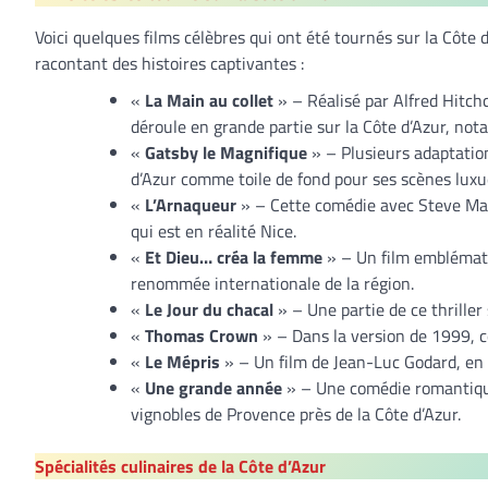
Voici quelques films célèbres qui ont été tournés sur la Côte 
racontant des histoires captivantes :
«
La Main au collet
» – Réalisé par Alfred Hitch
déroule en grande partie sur la Côte d’Azur, no
«
Gatsby le Magnifique
» – Plusieurs adaptation
d’Azur comme toile de fond pour ses scènes luxu
«
L’Arnaqueur
» – Cette comédie avec Steve Mart
qui est en réalité Nice.
«
Et Dieu… créa la femme
» – Un film emblématiq
renommée internationale de la région.
«
Le Jour du chacal
» – Une partie de ce thriller
«
Thomas Crown
» – Dans la version de 1999, c
«
Le Mépris
» – Un film de Jean-Luc Godard, en 
«
Une grande année
» – Une comédie romantique
vignobles de Provence près de la Côte d’Azur.
Spécialités culinaires de la Côte d’Azur