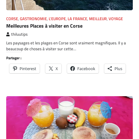
CORSE
,
GASTRONOMIE
,
L'EUROPE
,
LA FRANCE
,
MEILLEUR
,
VOYAGE
Meilleures Places à visiter en Corse
thiluutips
Les paysages et les plages en Corse sont vraiment magnifiques. Il y a
beaucoup de choses à visiter sur cette…
Partager :
Pinterest
X
Facebook
Plus