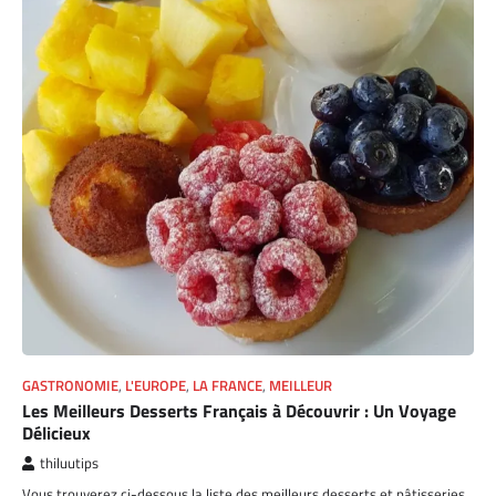
GASTRONOMIE
,
L'EUROPE
,
LA FRANCE
,
MEILLEUR
Les Meilleurs Desserts Français à Découvrir : Un Voyage
Délicieux
thiluutips
Vous trouverez ci-dessous la liste des meilleurs desserts et pâtisseries