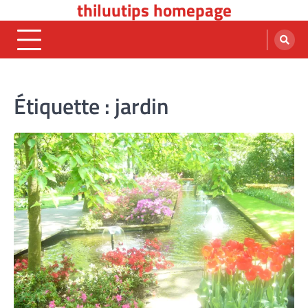
thiluutips homepage
Skip
to
content
Étiquette :
jardin