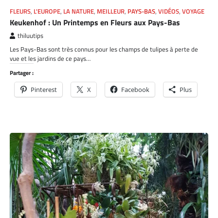
FLEURS
,
L'EUROPE
,
LA NATURE
,
MEILLEUR
,
PAYS-BAS
,
VIDÉOS
,
VOYAGE
Keukenhof : Un Printemps en Fleurs aux Pays-Bas
thiluutips
Les Pays-Bas sont très connus pour les champs de tulipes à perte de
vue et les jardins de ce pays…
Partager :
Pinterest
X
Facebook
Plus