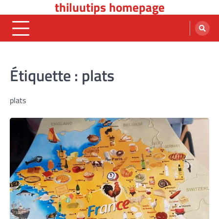
thiluutips homepage
Skip
to
content
Étiquette :
plats
plats