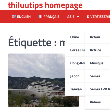
thiluutips homepage
Skip
to
content
ENGLISH
FRANÇAIS
ASIE
DIVERTISSEM
Étiquette :
mscopera
Chine
Acteur
Corée Du Sud
Actrice
Hong-Kong
Musique
Japon
Séries
Taïwan
Series TVB 
Vidéos