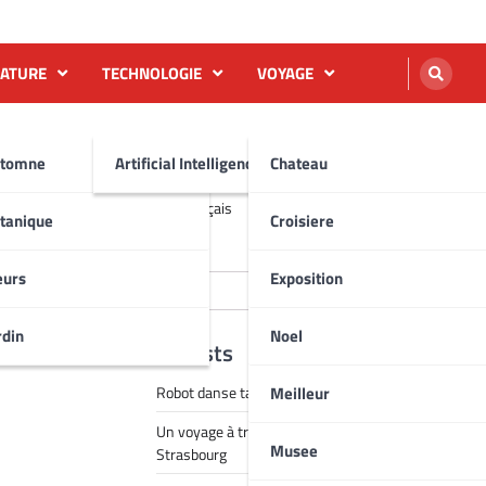
NATURE
TECHNOLOGIE
VOYAGE
tomne
Artificial Intelligence AI
Chateau
English
Français
tanique
Croisiere
Rechercher
eurs
Exposition
Rechercher
rdin
Noel
Recent Posts
Meilleur
Robot danse tai chi vidéo
Un voyage à travers la magie de Noël à
Musee
Strasbourg