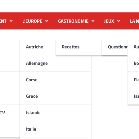
ENT
L’EUROPE
GASTRONOMIE
JEUX
LA 
Autriche
Recettes
Questionnaire
Au
Allemagne
Bo
Corse
Fl
Grece
Ja
ATV
Islande
Italie