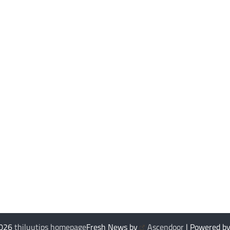
2026
thiluutips homepage
Fresh News by
Ascendoor
| Powered b