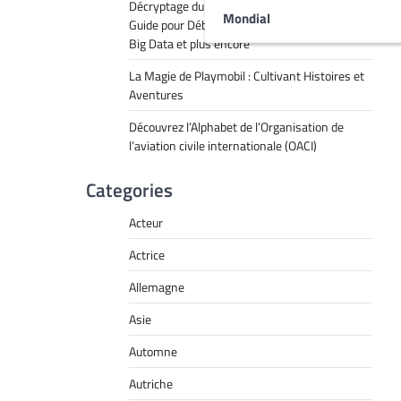
Décryptage du Jargon Technologique : Un
Mondial
Guide pour Débutants sur le RPA, l’IA, l’API, le
Big Data et plus encore
La Magie de Playmobil : Cultivant Histoires et
Aventures
Découvrez l’Alphabet de l’Organisation de
l’aviation civile internationale (OACI)
Categories
Acteur
Actrice
Allemagne
Asie
Automne
Autriche