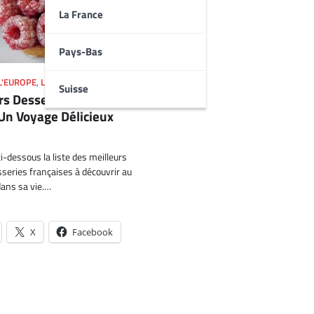
La France
Pays-Bas
L'EUROPE
,
LA FRANCE
,
MEILLEUR
Suisse
rs Desserts Français à
 Un Voyage Délicieux
i-dessous la liste des meilleurs
sseries françaises à découvrir au
dans sa vie.…
X
Facebook