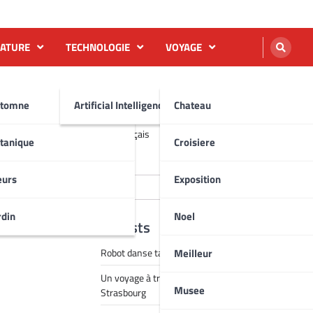
NATURE
TECHNOLOGIE
VOYAGE
tomne
Artificial Intelligence AI
Chateau
English
Français
tanique
Croisiere
Rechercher
eurs
Exposition
Rechercher
rdin
Noel
Recent Posts
Meilleur
Robot danse tai chi vidéo
Un voyage à travers la magie de Noël à
Musee
Strasbourg