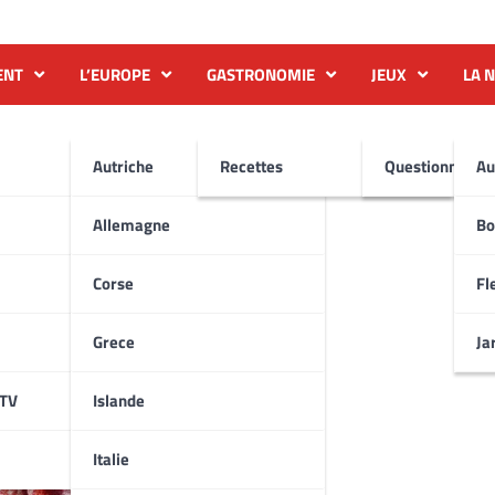
ENT
L’EUROPE
GASTRONOMIE
JEUX
LA 
esserts
Autriche
Recettes
Questionnaire
Au
Allemagne
Bo
Corse
Fl
Grece
Ja
ATV
Islande
Italie