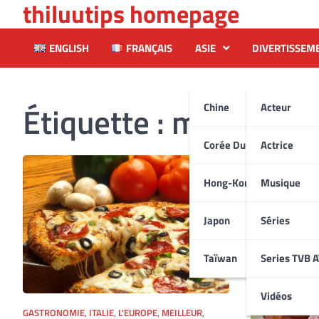
thiluutips homepage
Skip
to
content
ENGLISH
FRANÇAIS
ASIE
DIVERTISSEM
Étiquette :
meilleursd
Chine
Acteur
Corée Du Sud
Actrice
Hong-Kong
Musique
Japon
Séries
Taïwan
Series TVB 
Vidéos
GASTRONOMIE
,
ITALIE
,
L'EUROPE
,
MEILLEUR
,