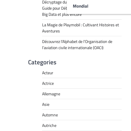
Décryptage du Jargon Technologique : Un
Mondial
Guide pour Débutants sur le RPA, l’IA, l’API, le
Big Data et plus encore
La Magie de Playmobil : Cultivant Histoires et
Aventures
Découvrez l’Alphabet de l’Organisation de
l’aviation civile internationale (OACI)
Categories
Acteur
Actrice
Allemagne
Asie
Automne
Autriche