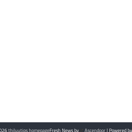
2026
thiluutips homepage
Fresh News by
Ascendoor
| Powered b