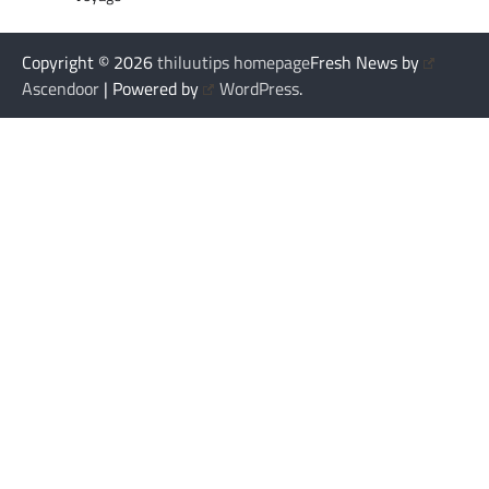
Copyright © 2026
thiluutips homepage
Fresh News by
Ascendoor
| Powered by
WordPress
.