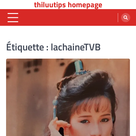
thiluutips homepage
Skip
to
content
Étiquette :
lachaineTVB