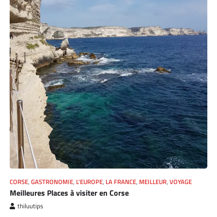
CORSE
,
GASTRONOMIE
,
L'EUROPE
,
LA FRANCE
,
MEILLEUR
,
VOYAGE
Meilleures Places à visiter en Corse
thiluutips