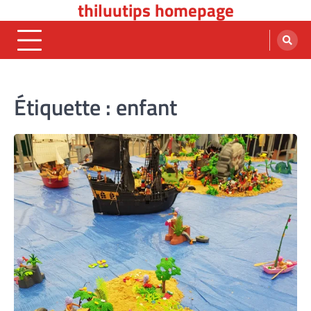
thiluutips homepage
Skip
to
content
Étiquette :
enfant