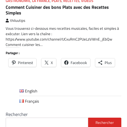
GASTRONOMIE
,
LA FRANCE
,
PLATS
,
RECETTES
,
VIDÉOS
Comment Cuisiner des bons Plats avec des Recettes
Simples
thiluutips
Vous trouverez ci-dessous mes recettes musicales, faciles et simples à
exécuter. Lien vers la chaîne :
https://www.youtube.com/channel/UCxuRmC2PUeLzViWnE_jEbQw
Comment cuisiner les…
Partager :
Pinterest
X
Facebook
Plus
English
Français
Rechercher
Rechercher