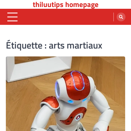
thiluutips homepage
Skip
to
content
Étiquette :
arts martiaux