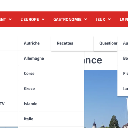
ENT
L’EUROPE
GASTRONOMIE
JEUX
LA 
Autriche
Recettes
Questionnaire
Au
ur du Lac de Constance
Allemagne
Bo
Corse
Fl
Grece
Ja
ATV
Islande
Italie