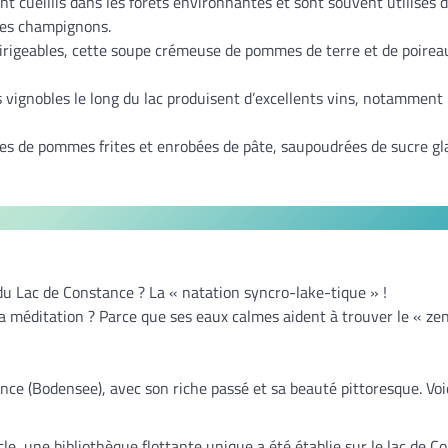
t cueillis dans les forêts environnantes et sont souvent utilisés 
des champignons.
irigeables, cette soupe crémeuse de pommes de terre et de poirea
s vignobles le long du lac produisent d’excellents vins, notamment 
es de pommes frites et enrobées de pâte, saupoudrées de sucre gl
du Lac de Constance ? La « natation syncro-lake-tique » !
la méditation ? Parce que ses eaux calmes aident à trouver le « zen
nce (Bodensee), avec son riche passé et sa beauté pittoresque. Voi
le, une bibliothèque flottante unique a été établie sur le lac de C