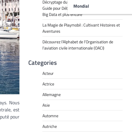
Décryptage du Jargon Technologique : Un
Mondial
Guide pour Débutants sur le RPA, l’IA, l’API, le
Big Data et plus encore
La Magie de Playmobil : Cultivant Histoires et
Aventures
Découvrez l’Alphabet de l’Organisation de
l’aviation civile internationale (OACI)
Categories
Acteur
Actrice
Allemagne
pays. Nous
Asie
trale, est
Automne
éputé pour
Autriche