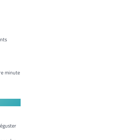
ents
ère minute
déguster