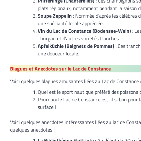
Pfifferlinge (Chanterelles)
: Ces champignons son
plats régionaux, notamment pendant la saison 
Soupe Zeppelin
: Nommée d’après les célèbres d
une spécialité locale appréciée.
Vin du Lac de Constance (Bodensee-Wein)
: Le
Thurgau et d’autres variétés blanches.
Apfelküchle (Beignets de Pommes)
: Ces tranch
une douceur locale.
Blagues et Anecdotes sur le Lac de Constance
Voici quelques blagues amusantes liées au Lac de Constance :
Quel est le sport nautique préféré des poissons 
Pourquoi le Lac de Constance est-il si bon pour 
surface !
Voici quelques anecdotes intéressantes liées au lac de Consta
quelques anecdotes :
La Bibliothèque Flottante
: Au début du 20e sièc