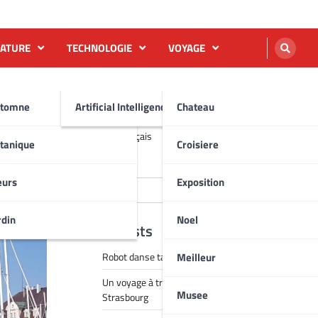
NATURE
TECHNOLOGIE
VOYAGE
tomne
Artificial Intelligence AI
Chateau
English
Français
tanique
Croisiere
Rechercher
eurs
Exposition
Rechercher
rdin
Noel
Recent Posts
Meilleur
Robot danse tai chi vidéo
Un voyage à travers la magie de Noël à
Musee
Strasbourg