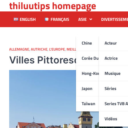
thiluutips homepage
Skip
to
content
ENGLISH
FRANÇAIS
ASIE
DIVERTISSEM
Chine
Acteur
ALLEMAGNE
,
AUTRICHE
,
L'EUROPE
,
MEILLEUR
,
SUISSE
,
VOYAGE
Villes Pittoresques auto
Corée Du Sud
Actrice
Hong-Kong
Musique
Japon
Séries
Taïwan
Series TVB 
Vidéos