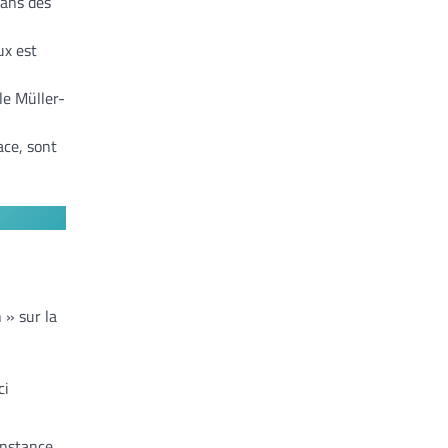
dans des
ux est
le Müller-
ace, sont
 » sur la
ci
onstance.