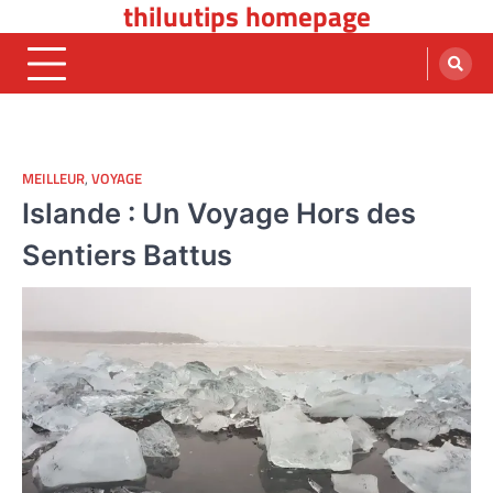
thiluutips homepage
Skip
to
content
MEILLEUR
,
VOYAGE
Islande : Un Voyage Hors des
Sentiers Battus